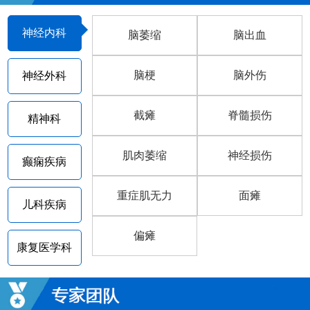
神经内科
脑萎缩
脑出血
脑梗
脑外伤
神经外科
截瘫
脊髓损伤
精神科
肌肉萎缩
神经损伤
癫痫疾病
重症肌无力
面瘫
儿科疾病
偏瘫
康复医学科