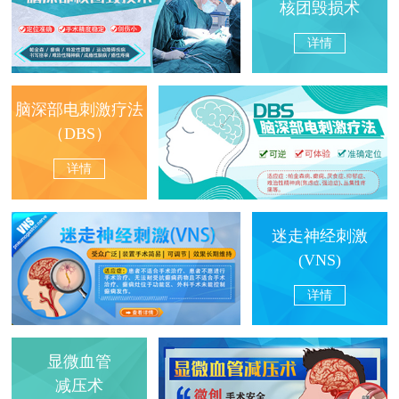
核团毁损术
详情
脑深部电刺激疗法
（DBS）
详情
迷走神经刺激
(VNS)
详情
显微血管
减压术