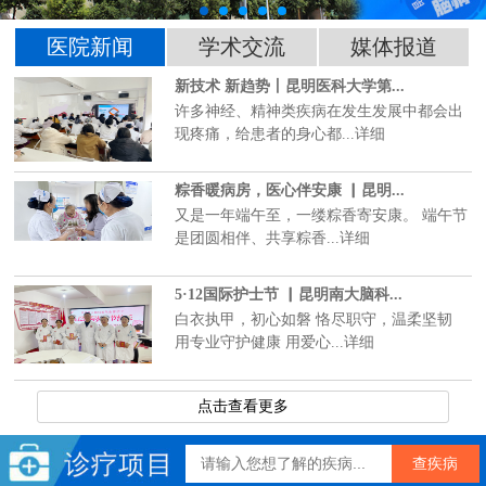
医院新闻
学术交流
媒体报道
新技术 新趋势丨昆明医科大学第...
许多神经、精神类疾病在发生发展中都会出
现疼痛，给患者的身心都...详细
粽香暖病房，医心伴安康 ▏昆明...
又是一年端午至，一缕粽香寄安康。 端午节
是团圆相伴、共享粽香...详细
5·12国际护士节 ▏昆明南大脑科...
白衣执甲，初心如磐 恪尽职守，温柔坚韧
用专业守护健康 用爱心...详细
点击查看更多