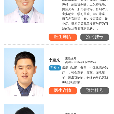
障碍、顽固性头痛、三叉神经痛、
共济失调、肌肉萎缩等。特别对儿
童多动症、学习困难、学习障碍、
语言发育障碍、智力发育障碍、矮
小症、遗尿症等儿童发育与行为问
题的诊治有着独到见解。...
医生详情
预约挂号
主治医师
李宝来
昆明南大脑科医院中医科
癫痫（诊断、分型、个体化综合治
擅 长：
疗），帕金森病、震颤、面肌痉
挛、脑血管疾病、头痛头晕及其他
神经系统疾病。...
医生详情
预约挂号