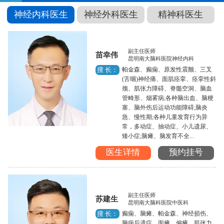
神经内科医生
神经外科医生
精神科医生
副主任医师
苗幸伟
昆明南大脑科医院神经内科
帕金森、癫痫、原发性震颤、三叉
擅 长：
(舌咽)神经痛、面肌痉挛、痉挛性斜
颈、肌张力障碍、脊髓空洞、脑血
管畸形、烟雾病;各种脑出血、脑梗
塞、脑外伤后运动功能障碍;脑炎
急、慢性期;各种儿童发育行为异
常，多动症、抽动症、小儿遗尿、
矮小症;脑瘫、脑发育不全...
医生详情
预约挂号
副主任医师
苏建生
昆明南大脑科医院中医科
癫痫、脑瘫、帕金森、神经损伤、
擅 长：
脑病后遗症、面瘫、偏瘫、肌张力