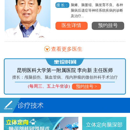
脑瘫、脑萎缩、脑发育不良、各种
擅 长：
脑病后遗症等神经系统疾病的诊断
及治疗...
医生详情
预约挂号
查看更多医生
昆明医科大学第一附属医院 李向新 主任医师
擅长：颅脑损伤、脑血管病、颅内肿瘤的微创外科手术治疗
(每周三、五上午坐诊)
预约挂号 >
立体定向脑深部