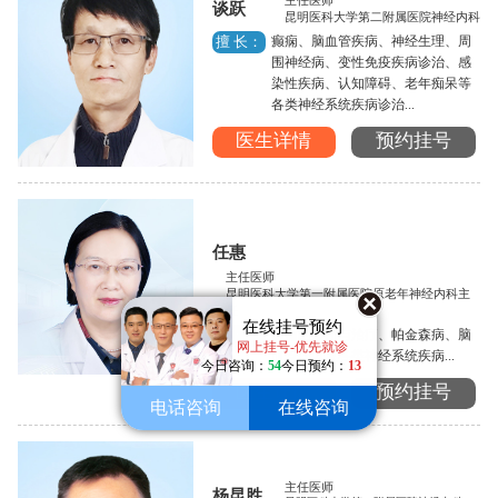
主任医师
谈跃
昆明医科大学第二附属医院神经内科
癫痫、脑血管疾病、神经生理、周
擅 长：
围神经病、变性免疫疾病诊治、感
染性疾病、认知障碍、老年痴呆等
各类神经系统疾病诊治...
医生详情
预约挂号
任惠
主任医师
昆明医科大学第一附属医院原老年神经内科主
任
在线挂号预约
癫痫的诊断与治疗、帕金森病、脑
擅 长：
网上挂号-优先就诊
血管病以及各类神经系统疾病...
今日咨询：
54
今日预约：
13
医生详情
预约挂号
电话咨询
在线咨询
主任医师
杨昆胜