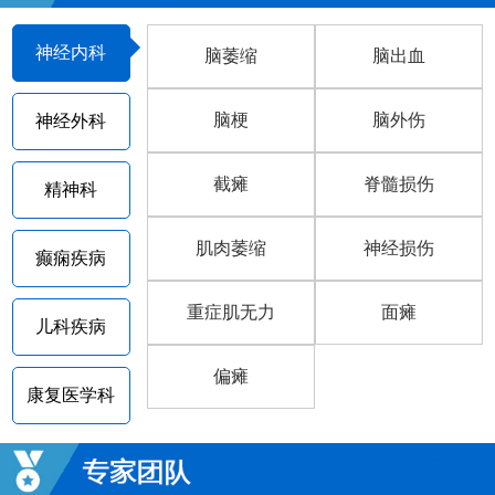
神经内科
脑萎缩
脑出血
脑梗
脑外伤
神经外科
截瘫
脊髓损伤
精神科
肌肉萎缩
神经损伤
癫痫疾病
重症肌无力
面瘫
儿科疾病
偏瘫
康复医学科