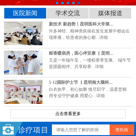
医院新闻
学术交流
媒体报道
新技术 新趋势丨昆明医科大学第...
许多神经、精神类疾病在发生发展中都会出
现疼痛，给患者的身心都...详细
粽香暖病房，医心伴安康 ▏昆明...
又是一年端午至，一缕粽香寄安康。 端午节
是团圆相伴、共享粽香...详细
5·12国际护士节 ▏昆明南大脑科...
白衣执甲，初心如磐 恪尽职守，温柔坚韧
用专业守护健康 用爱心...详细
点击查看更多