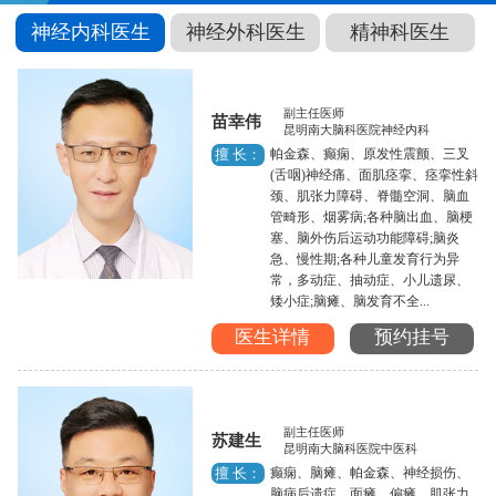
神经内科医生
神经外科医生
精神科医生
副主任医师
苗幸伟
昆明南大脑科医院神经内科
帕金森、癫痫、原发性震颤、三叉
擅 长：
(舌咽)神经痛、面肌痉挛、痉挛性斜
颈、肌张力障碍、脊髓空洞、脑血
管畸形、烟雾病;各种脑出血、脑梗
塞、脑外伤后运动功能障碍;脑炎
急、慢性期;各种儿童发育行为异
常，多动症、抽动症、小儿遗尿、
矮小症;脑瘫、脑发育不全...
医生详情
预约挂号
副主任医师
苏建生
昆明南大脑科医院中医科
癫痫、脑瘫、帕金森、神经损伤、
擅 长：
脑病后遗症、面瘫、偏瘫、肌张力