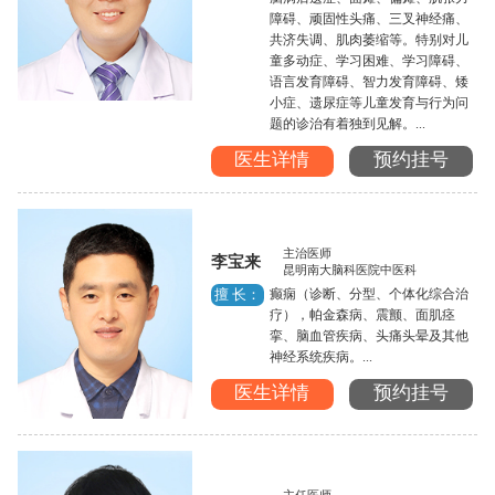
障碍、顽固性头痛、三叉神经痛、
共济失调、肌肉萎缩等。特别对儿
童多动症、学习困难、学习障碍、
语言发育障碍、智力发育障碍、矮
小症、遗尿症等儿童发育与行为问
题的诊治有着独到见解。...
医生详情
预约挂号
主治医师
李宝来
昆明南大脑科医院中医科
癫痫（诊断、分型、个体化综合治
擅 长：
疗），帕金森病、震颤、面肌痉
挛、脑血管疾病、头痛头晕及其他
神经系统疾病。...
医生详情
预约挂号