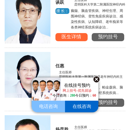
主任医师
谈跃
昆明医科大学第二附属医院神经内科
癫痫、脑血管疾病、神经生理、周
擅 长：
围神经病、变性免疫疾病诊治、感
染性疾病、认知障碍、老年痴呆等
各类神经系统疾病诊治...
医生详情
预约挂号
任惠
主任医师
昆明医科大学第一附属医院原老年神经内科主
任
在线挂号预约
癫痫的诊断与治疗、帕金森病、脑
擅 长：
网上挂号-优先就诊
血管病以及各类神经系统疾病...
今日咨询：
280
今日预约：
60
医生详情
预约挂号
电话咨询
在线咨询
主任医师
杨昆胜