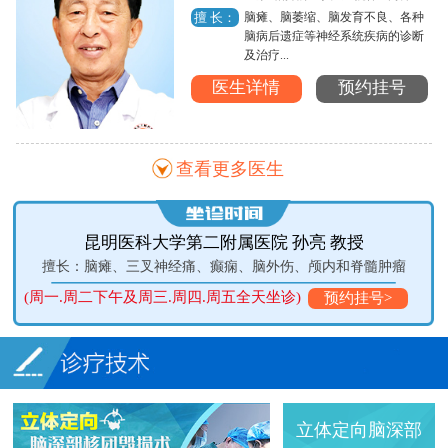
脑瘫、脑萎缩、脑发育不良、各种
擅 长：
脑病后遗症等神经系统疾病的诊断
及治疗...
医生详情
预约挂号
查看更多医生
昆明医科大学第二附属医院 孙亮 教授
擅长：脑瘫、三叉神经痛、癫痫、脑外伤、颅内和脊髓肿瘤
周一.周二下午及周三.周四.周五全天坐诊)
预约挂号>
立体定向脑深部