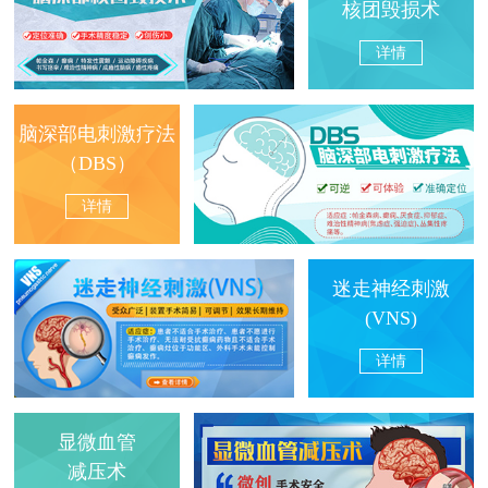
核团毁损术
详情
脑深部电刺激疗法
（DBS）
详情
迷走神经刺激
(VNS)
详情
显微血管
减压术