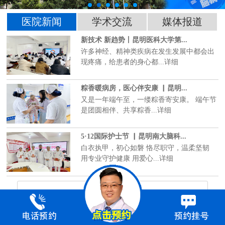
医院新闻
学术交流
媒体报道
新技术 新趋势丨昆明医科大学第...
许多神经、精神类疾病在发生发展中都会出
现疼痛，给患者的身心都...详细
粽香暖病房，医心伴安康 ▏昆明...
又是一年端午至，一缕粽香寄安康。 端午节
是团圆相伴、共享粽香...详细
5·12国际护士节 ▏昆明南大脑科...
白衣执甲，初心如磐 恪尽职守，温柔坚韧
用专业守护健康 用爱心...详细
点击查看更多