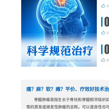
痛？麻？软？瘫？平价、疗效好技术治
脊髓肿瘤是指生长于脊柱和脊髓相邻组织
等的原发或继发性肿瘤的总称。可以是良性也