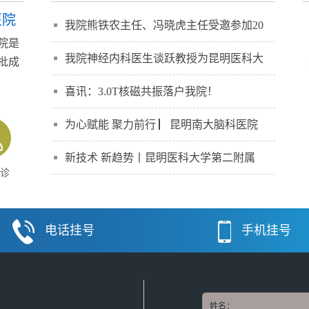
医院
我院熊铁农主任、冯晓虎主任受邀参加20
院是
我院神经内科医生谈跃教授为昆明医科大
批成
】
喜讯：3.0T核磁共振落户我院！
为心赋能 聚力前行 ▏昆明南大脑科医院
新技术 新趋势丨昆明医科大学第二附属
诊
电话挂号
手机挂号