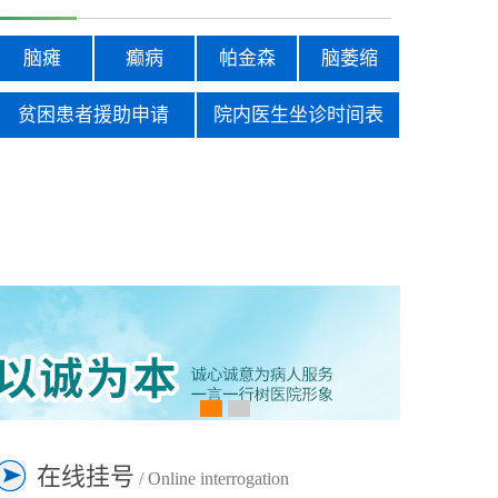
脑瘫
癫病
帕金森
脑萎缩
贫困患者援助申请
院内医生坐诊时间表
在线挂号
/ Online interrogation