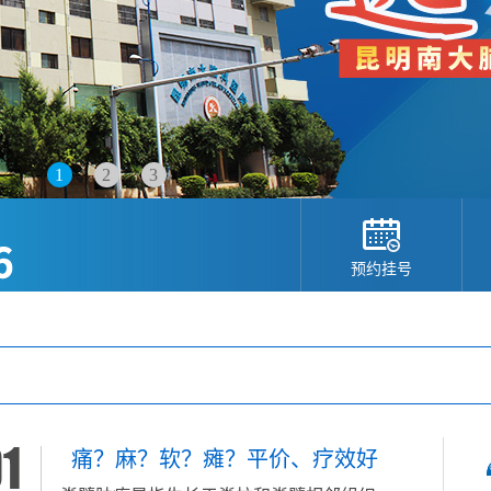
1
2
3
预约挂号
痛？麻？软？瘫？平价、疗效好