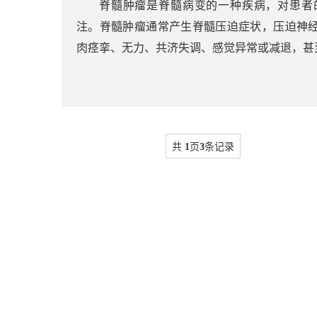
脊髓肿瘤是脊髓病变的一种疾病，对患者
注。脊髓肿瘤通常产生脊髓压迫症状，压迫神
肉痉挛、无力、共济失调、感觉异常或减退，甚至
共
1
页
3
条记录