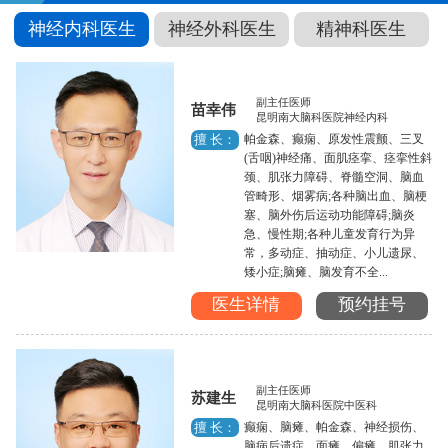
神经内科医生
神经外科医生
精神科医生
副主任医师
苗幸伟
昆明南大脑科医院神经内科
帕金森、癫痫、原发性震颤、三叉
擅 长：
(舌咽)神经痛、面肌痉挛、痉挛性斜
颈、肌张力障碍、脊髓空洞、脑血
管畸形、烟雾病;各种脑出血、脑梗
塞、脑外伤后运动功能障碍;脑炎
急、慢性期;各种儿童发育行为异
常，多动症、抽动症、小儿遗尿、
矮小症;脑瘫、脑发育不全...
医生详情
预约挂号
副主任医师
苏建生
昆明南大脑科医院中医科
癫痫、脑瘫、帕金森、神经损伤、
擅 长：
脑病后遗症、面瘫、偏瘫、肌张力