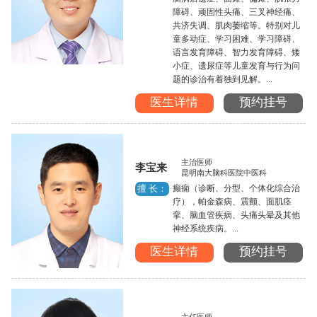
障碍、顽固性头痛、三叉神经痛、
共济失调、肌肉萎缩等。特别对儿
童多动症、学习困难、学习障碍、
语言发育障碍、智力发育障碍、矮
小症、遗尿症等儿童发育与行为问
题的诊治有着独到见解。...
医生详情
预约挂号
主治医师
李宝来
昆明南大脑科医院中医科
癫痫（诊断、分型、个体化综合治
擅 长：
疗），帕金森病、震颤、面肌痉
挛、脑血管疾病、头痛头晕及其他
神经系统疾病。...
医生详情
预约挂号