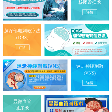
核团毁损术
详情
脑深部电刺激疗法
（DBS）
详情
迷走神经刺激
(VNS)
详情
显微血管
减压术