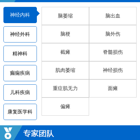
神经内科
脑萎缩
脑出血
脑梗
脑外伤
神经外科
截瘫
脊髓损伤
精神科
肌肉萎缩
神经损伤
癫痫疾病
重症肌无力
面瘫
儿科疾病
偏瘫
康复医学科