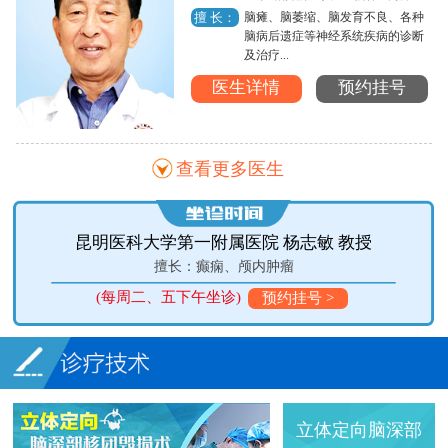
脑瘫、脑萎缩、脑发育不良、各种
擅 长：
脑病后遗症等神经系统疾病的诊断
及治疗...
医生详情
预约挂号
查看更多医生
昆明医科大学第一附属医院 杨志敏 教授
瘤
擅长：癫痫、颅内肿瘤
(每周二、五下午坐诊)
预约挂号 >
立体定向脑深部