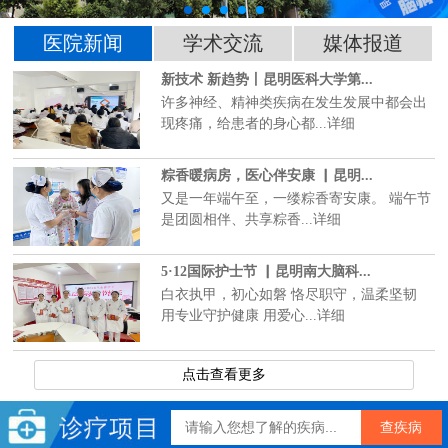
医院新闻
学术交流
媒体报道
新技术 新趋势丨昆明医科大学第...
许多神经、精神类疾病在发生发展中都会出
现疼痛，给患者的身心都...详细
粽香暖病房，医心伴安康 ▏昆明...
又是一年端午至，一缕粽香寄安康。 端午节
是团圆相伴、共享粽香...详细
5·12国际护士节 ▏昆明南大脑科...
白衣执甲，初心如磐 恪尽职守，温柔坚韧
用专业守护健康 用爱心...详细
点击查看更多