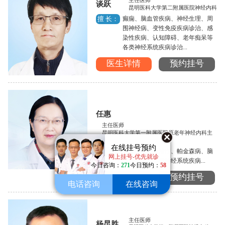
主任医师
谈跃
昆明医科大学第二附属医院神经内科
癫痫、脑血管疾病、神经生理、周
擅 长：
围神经病、变性免疫疾病诊治、感
染性疾病、认知障碍、老年痴呆等
各类神经系统疾病诊治...
医生详情
预约挂号
任惠
主任医师
昆明医科大学第一附属医院原老年神经内科主
任
在线挂号预约
癫痫的诊断与治疗、帕金森病、脑
擅 长：
网上挂号-优先就诊
血管病以及各类神经系统疾病...
今日咨询：
271
今日预约：
58
医生详情
预约挂号
电话咨询
在线咨询
主任医师
杨昆胜