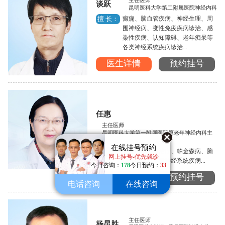
主任医师
谈跃
昆明医科大学第二附属医院神经内科
癫痫、脑血管疾病、神经生理、周
擅 长：
围神经病、变性免疫疾病诊治、感
染性疾病、认知障碍、老年痴呆等
各类神经系统疾病诊治...
医生详情
预约挂号
任惠
主任医师
昆明医科大学第一附属医院原老年神经内科主
任
在线挂号预约
癫痫的诊断与治疗、帕金森病、脑
擅 长：
网上挂号-优先就诊
血管病以及各类神经系统疾病...
今日咨询：
178
今日预约：
33
医生详情
预约挂号
电话咨询
在线咨询
主任医师
杨昆胜