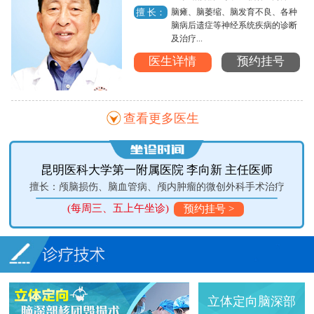
脑瘫、脑萎缩、脑发育不良、各种
擅 长：
脑病后遗症等神经系统疾病的诊断
及治疗...
医生详情
预约挂号
查看更多医生
医院 李向新 主任医师
昆明医科大学第一附属医院
颅内肿瘤的微创外科手术治疗
擅长：垂体腺瘤、颅脑肿瘤、脊髓病变
)
(每周二、四上午坐诊)
预约挂号 >
预
立体定向脑深部