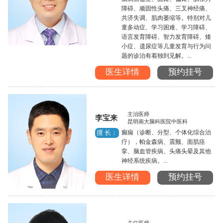
障碍、顽固性头痛、三叉神经痛、
共济失调、肌肉萎缩等。特别对儿
童多动症、学习困难、学习障碍、
语言发育障碍、智力发育障碍、矮
小症、遗尿症等儿童发育与行为问
题的诊治有着独到见解。...
医生详情
预约挂号
主治医师
李宝来
昆明南大脑科医院中医科
癫痫（诊断、分型、个体化综合治
擅 长：
疗），帕金森病、震颤、面肌痉
挛、脑血管疾病、头痛头晕及其他
神经系统疾病。...
医生详情
预约挂号