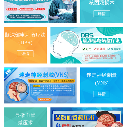
核团毁损术
详情
脑深部电刺激疗法
（DBS）
详情
迷走神经刺激
(VNS)
详情
显微血管
减压术