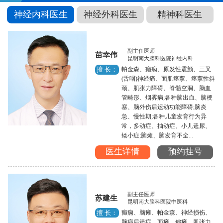
神经内科医生
神经外科医生
精神科医生
副主任医师
苗幸伟
昆明南大脑科医院神经内科
帕金森、癫痫、原发性震颤、三叉
擅 长：
(舌咽)神经痛、面肌痉挛、痉挛性斜
颈、肌张力障碍、脊髓空洞、脑血
管畸形、烟雾病;各种脑出血、脑梗
塞、脑外伤后运动功能障碍;脑炎
急、慢性期;各种儿童发育行为异
常，多动症、抽动症、小儿遗尿、
矮小症;脑瘫、脑发育不全...
医生详情
预约挂号
副主任医师
苏建生
昆明南大脑科医院中医科
癫痫、脑瘫、帕金森、神经损伤、
擅 长：
脑病后遗症、面瘫、偏瘫、肌张力