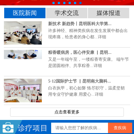
医院新闻
学术交流
媒体报道
新技术 新趋势丨昆明医科大学第...
许多神经、精神类疾病在发生发展中都会出
现疼痛，给患者的身心都...详细
粽香暖病房，医心伴安康 ▏昆明...
又是一年端午至，一缕粽香寄安康。 端午节
是团圆相伴、共享粽香...详细
5·12国际护士节 ▏昆明南大脑科...
白衣执甲，初心如磐 恪尽职守，温柔坚韧
用专业守护健康 用爱心...详细
点击查看更多