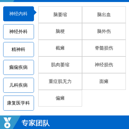
神经内科
脑萎缩
脑出血
脑梗
脑外伤
神经外科
截瘫
脊髓损伤
精神科
肌肉萎缩
神经损伤
癫痫疾病
重症肌无力
面瘫
儿科疾病
偏瘫
康复医学科