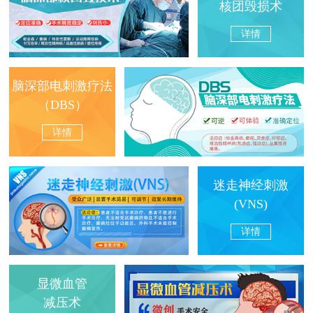
核团毁损术
详情
脑深部电刺激疗法
（DBS）
详情
迷走神经刺激
(VNS)
详情
显微血管
减压术