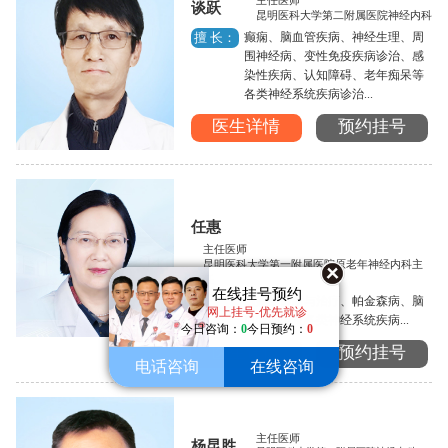
主任医师
谈跃
昆明医科大学第二附属医院神经内科
癫痫、脑血管疾病、神经生理、周
擅 长：
围神经病、变性免疫疾病诊治、感
染性疾病、认知障碍、老年痴呆等
各类神经系统疾病诊治...
医生详情
预约挂号
任惠
主任医师
昆明医科大学第一附属医院原老年神经内科主
任
在线挂号预约
癫痫的诊断与治疗、帕金森病、脑
擅 长：
网上挂号-优先就诊
血管病以及各类神经系统疾病...
今日咨询：
0
今日预约：
0
医生详情
预约挂号
电话咨询
在线咨询
主任医师
杨昆胜