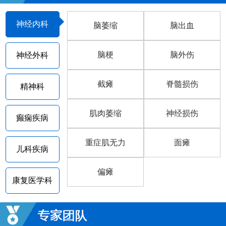
神经内科
脑萎缩
脑出血
脑梗
脑外伤
神经外科
截瘫
脊髓损伤
精神科
肌肉萎缩
神经损伤
癫痫疾病
重症肌无力
面瘫
儿科疾病
偏瘫
康复医学科