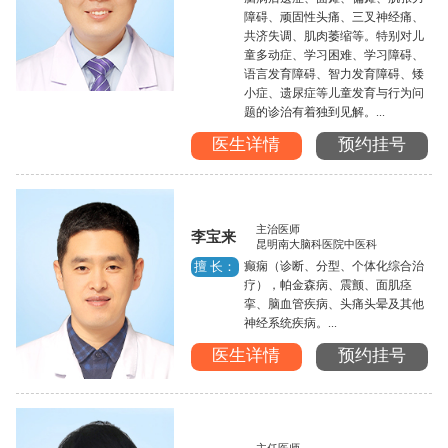
障碍、顽固性头痛、三叉神经痛、
共济失调、肌肉萎缩等。特别对儿
童多动症、学习困难、学习障碍、
语言发育障碍、智力发育障碍、矮
小症、遗尿症等儿童发育与行为问
题的诊治有着独到见解。...
医生详情
预约挂号
主治医师
李宝来
昆明南大脑科医院中医科
癫痫（诊断、分型、个体化综合治
擅 长：
疗），帕金森病、震颤、面肌痉
挛、脑血管疾病、头痛头晕及其他
神经系统疾病。...
医生详情
预约挂号