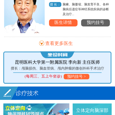
脑瘫、脑萎缩、脑发育不良、各种
擅 长：
脑病后遗症等神经系统疾病的诊断
及治疗...
医生详情
预约挂号
查看更多医生
昆明医科大学第一附属医院 李向新 主任医师
擅长：颅脑损伤、脑血管病、颅内肿瘤的微创外科手术治疗
(每周三、五上午坐诊)
预约挂号 >
立体定向脑深部