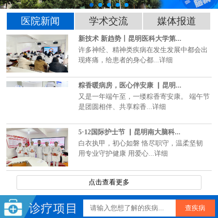
医院新闻
学术交流
媒体报道
新技术 新趋势丨昆明医科大学第...
许多神经、精神类疾病在发生发展中都会出
现疼痛，给患者的身心都...详细
粽香暖病房，医心伴安康 ▏昆明...
又是一年端午至，一缕粽香寄安康。 端午节
是团圆相伴、共享粽香...详细
5·12国际护士节 ▏昆明南大脑科...
白衣执甲，初心如磐 恪尽职守，温柔坚韧
用专业守护健康 用爱心...详细
点击查看更多