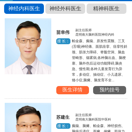
神经内科医生
神经外科医生
精神科医生
副主任医师
苗幸伟
昆明南大脑科医院神经内科
帕金森、癫痫、原发性震颤、三叉
擅 长：
(舌咽)神经痛、面肌痉挛、痉挛性斜
颈、肌张力障碍、脊髓空洞、脑血
管畸形、烟雾病;各种脑出血、脑梗
塞、脑外伤后运动功能障碍;脑炎
急、慢性期;各种儿童发育行为异
常，多动症、抽动症、小儿遗尿、
矮小症;脑瘫、脑发育不全...
医生详情
预约挂号
副主任医师
苏建生
昆明南大脑科医院中医科
癫痫、脑瘫、帕金森、神经损伤、
擅 长：
脑病后遗症、面瘫、偏瘫、肌张力