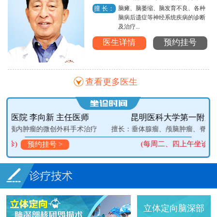
脑瘫、脑萎缩、脑发育不良、各种
擅 长：
脑病后遗症等神经系统疾病的诊断
及治疗...
医生详情
预约挂号
查看更多医生
昆明医科大学第一附属医院 王伟民 教授
疗
擅长：垂体腺瘤、颅脑肿瘤、脊髓病变、颅脑损伤、脑血管病
(每周二、四上午坐诊)
(
预约挂号 >
立体定向脑深部