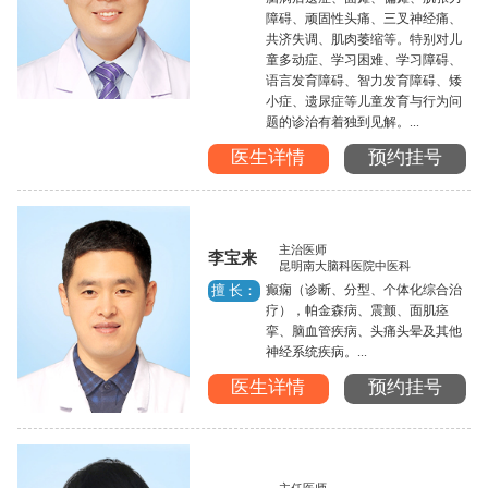
障碍、顽固性头痛、三叉神经痛、
共济失调、肌肉萎缩等。特别对儿
童多动症、学习困难、学习障碍、
语言发育障碍、智力发育障碍、矮
小症、遗尿症等儿童发育与行为问
题的诊治有着独到见解。...
医生详情
预约挂号
主治医师
李宝来
昆明南大脑科医院中医科
癫痫（诊断、分型、个体化综合治
擅 长：
疗），帕金森病、震颤、面肌痉
挛、脑血管疾病、头痛头晕及其他
神经系统疾病。...
医生详情
预约挂号