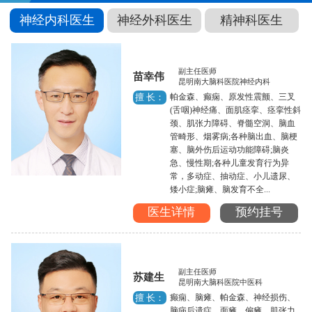
神经内科医生
神经外科医生
精神科医生
副主任医师
苗幸伟
昆明南大脑科医院神经内科
帕金森、癫痫、原发性震颤、三叉
擅 长：
(舌咽)神经痛、面肌痉挛、痉挛性斜
颈、肌张力障碍、脊髓空洞、脑血
管畸形、烟雾病;各种脑出血、脑梗
塞、脑外伤后运动功能障碍;脑炎
急、慢性期;各种儿童发育行为异
常，多动症、抽动症、小儿遗尿、
矮小症;脑瘫、脑发育不全...
医生详情
预约挂号
副主任医师
苏建生
昆明南大脑科医院中医科
癫痫、脑瘫、帕金森、神经损伤、
擅 长：
脑病后遗症、面瘫、偏瘫、肌张力