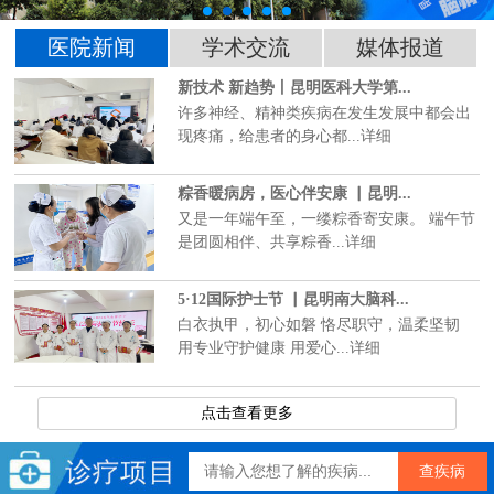
医院新闻
学术交流
媒体报道
新技术 新趋势丨昆明医科大学第...
许多神经、精神类疾病在发生发展中都会出
现疼痛，给患者的身心都...详细
粽香暖病房，医心伴安康 ▏昆明...
又是一年端午至，一缕粽香寄安康。 端午节
是团圆相伴、共享粽香...详细
5·12国际护士节 ▏昆明南大脑科...
白衣执甲，初心如磐 恪尽职守，温柔坚韧
用专业守护健康 用爱心...详细
点击查看更多