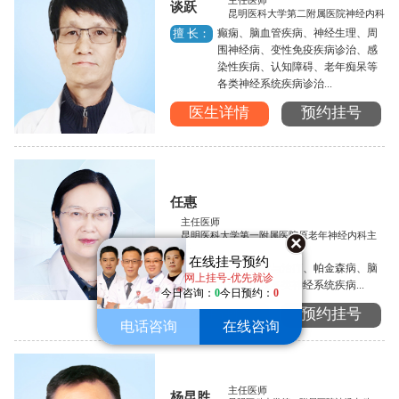
主任医师
谈跃
昆明医科大学第二附属医院神经内科
癫痫、脑血管疾病、神经生理、周
擅 长：
围神经病、变性免疫疾病诊治、感
染性疾病、认知障碍、老年痴呆等
各类神经系统疾病诊治...
医生详情
预约挂号
任惠
主任医师
昆明医科大学第一附属医院原老年神经内科主
任
在线挂号预约
癫痫的诊断与治疗、帕金森病、脑
擅 长：
网上挂号-优先就诊
血管病以及各类神经系统疾病...
今日咨询：
0
今日预约：
0
医生详情
预约挂号
电话咨询
在线咨询
主任医师
杨昆胜