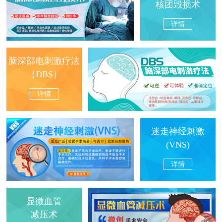
核团毁损术
详情
脑深部电刺激疗法
（DBS）
详情
迷走神经刺激
(VNS)
详情
显微血管
减压术