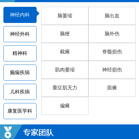
神经内科
脑萎缩
脑出血
脑梗
脑外伤
神经外科
截瘫
脊髓损伤
精神科
肌肉萎缩
神经损伤
癫痫疾病
重症肌无力
面瘫
儿科疾病
偏瘫
康复医学科